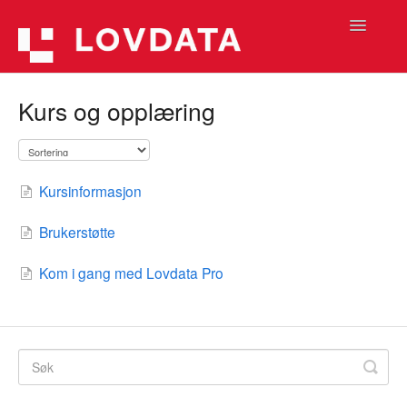
Toggle
Navigatio
Hjelpetekster (Lovdata Pro 2)
Kurs og opplæring
Hjelpetekster (Lovdata Pro)
Informasjon
Kursinformasjon
Hjelpefilmer
Brukerstøtte
Kom i gang med Lovdata Pro