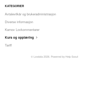
KATEGORIER
Avtalevilkår og brukeradministrasjon
Diverse informasjon
Karnov Lovkommentarer
Kurs og opplæring
Tariff
©
Lovdata
2026.
Powered by
Help Scout