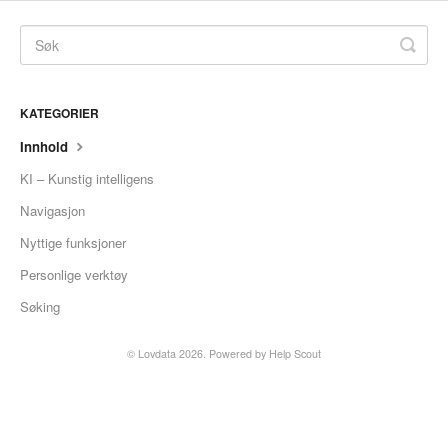
KATEGORIER
Innhold
KI – Kunstig intelligens
Navigasjon
Nyttige funksjoner
Personlige verktøy
Søking
©
Lovdata
2026.
Powered by
Help Scout