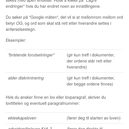
endringer" hvis du har endret noen av innstillingene.
Du søker på "Google-måten", det vil si at mellomrom mellom ord
betyr
OG
, og ord som skal stå rett etter hverandre settes i
anførselsestegn.
Eksempler:
"bristende forutsetninger"
(gir kun treff i dokumenter,
der ordene står rett etter
hverandre)
alder diskriminering
(gir kun treff i dokumenter,
der begge ordene finnes)
Hvis du ønsker finne en lov eller lovparagraf, skriver du
lovtittelen og eventuelt paragrafnummer:
ekteskapsloven
(fører deg til starten av loven)
arbeidsmiljøloven §15-7
(
fører deg direkte til