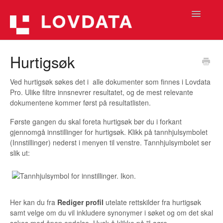
Toggle
Navigatio
Hjelpetekster (Lovdata Pro 2)
Hurtigsøk
Hjelpetekster (Lovdata Pro)
Ved hurtigsøk søkes det i alle dokumenter som finnes i Lovdata
Pro. Ulike filtre innsnevrer resultatet, og de mest relevante
Informasjon
dokumentene kommer først på resultatlisten.
Første gangen du skal foreta hurtigsøk bør du i forkant
Hjelpefilmer
gjennomgå innstillinger for hurtigsøk. Klikk på tannhjulsymbolet
(Innstillinger) nederst i menyen til venstre. Tannhjulsymbolet ser
slik ut:
Her kan du fra
Rediger profil
utelate rettskilder fra hurtigsøk
samt velge om du vil inkludere synonymer i søket og om det skal
søkes med åpen endelse. Husk å klikke på "Lagre