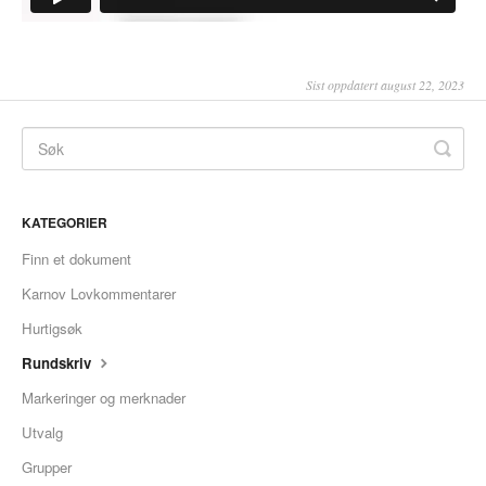
Sist oppdatert august 22, 2023
KATEGORIER
Finn et dokument
Karnov Lovkommentarer
Hurtigsøk
Rundskriv
Markeringer og merknader
Utvalg
Grupper