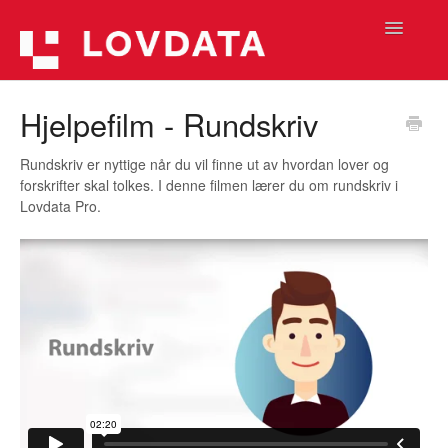
Toggle
Navigatio
Hjelpetekster (Lovdata Pro 2)
Hjelpefilm - Rundskriv
Hjelpetekster (Lovdata Pro)
Rundskriv er nyttige når du vil finne ut av hvordan lover og
forskrifter skal tolkes. I denne filmen lærer du om rundskriv i
Informasjon
Lovdata Pro.
Hjelpefilmer