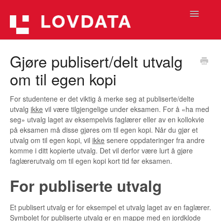
Toggle
Navigatio
Hjelpetekster (Lovdata Pro 2)
Gjøre publisert/delt utvalg
om til egen kopi
Hjelpetekster (Lovdata Pro)
Informasjon
For studentene er det viktig å merke seg at publiserte/delte
utvalg
ikke
vil være tilgjengelige under eksamen. For å «ha med
seg» utvalg laget av eksempelvis faglærer eller av en kollokvie
Hjelpefilmer
på eksamen må disse gjøres om til egen kopi. Når du gjør et
utvalg om til egen kopi, vil
ikke
senere oppdateringer fra andre
komme i ditt kopierte utvalg. Det vil derfor være lurt å gjøre
faglærerutvalg om til egen kopi kort tid før eksamen.
For publiserte utvalg
Et publisert utvalg er for eksempel et utvalg laget av en faglærer.
Symbolet for publiserte utvalg er en mappe med en jordklode